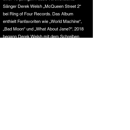
Sänger Derek Welsh „McQueen Street 2“
bei Ring of Four Records. Das Album
enthielt Fanfavoriten wie „World Machine“,
„Bad Moon“ und „What About Jane?“. 2018
begann Derek Welsh mit dem Schreiben
für das dritte McQueen Street-Album. Ab
2020 hat McQueen Street zwei neue
Songs veröffentlicht, „Outside In“ und „One
Way Ticket“. Letzteres erreichte Platz 1 der
Underground-Rock-Charts. Die aktuelle
Tourband besteht aus Derek Welsh am
Leadgesang, Loud an der Gitarre, Kevin
Delburn am Bass und Dean Domizio am
Schlagzeug.